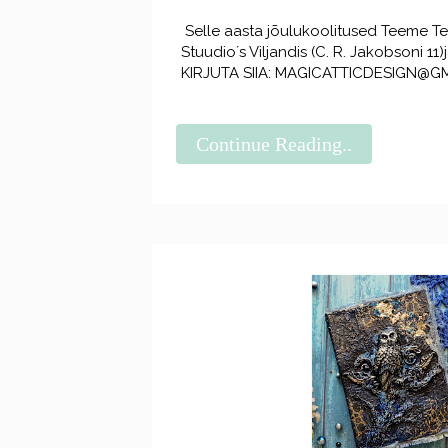
Selle aasta jõulukoolitused Teeme Tei
Stuudio´s Viljandis (C. R. Jakobsoni 1
KIRJUTA SIIA: MAGICATTICDESIGN@GM
Continue Reading..