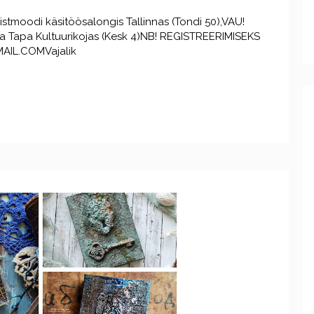
stmoodi käsitöösalongis Tallinnas (Tondi 50),VAU!
1)ja Tapa Kultuurikojas (Kesk 4)NB! REGISTREERIMISEKS
AIL.COMVajalik