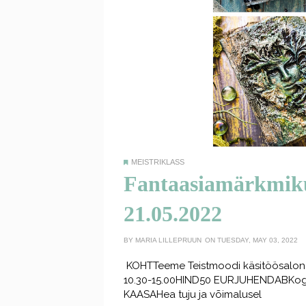
MEISTRIKLASS
Fantaasiamärkmiku 
21.05.2022
BY
MARIA LILLEPRUUN
ON TUESDAY, MAY 03, 2022
KOHTTeeme Teistmoodi käsitöösalong (
10.30-15.00HIND50 EURJUHENDABKoge
KAASAHea tuju ja võimalusel