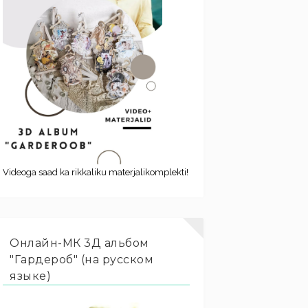
Videoga saad ka rikkaliku materjalikomplekti!
Онлайн-МК 3Д альбом
"Гардероб" (на русском
языке)