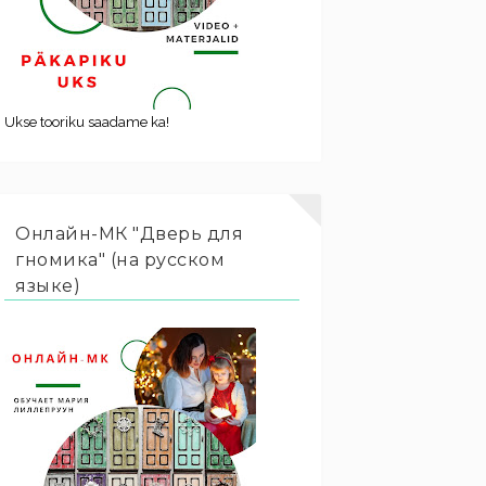
Ukse tooriku saadame ka!
Онлайн-МК "Дверь для
гномика" (на русском
языке)