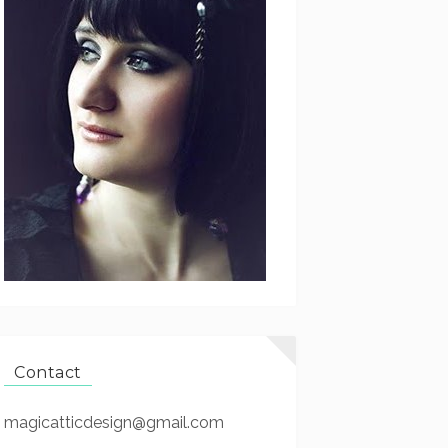
Contact
magicatticdesign@gmail.com