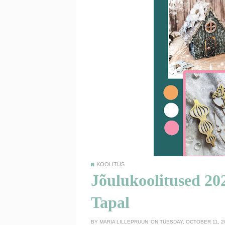
KOOLITUS
Jõulukoolitused 202
Tapal
BY
MARIA LILLEPRUUN
ON TUESDAY, OCTOBER 11, 2