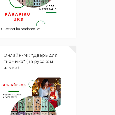
Ukse tooriku saadame ka!
Онлайн-МК "Дверь для
гномика" (на русском
языке)