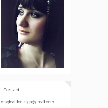
Contact
magicatticdesign@gmail.com