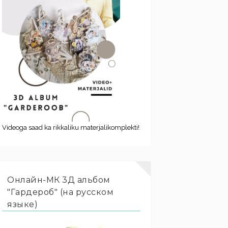
Videoga saad ka rikkaliku materjalikomplekti!
Онлайн-МК 3Д альбом
"Гардероб" (на русском
языке)