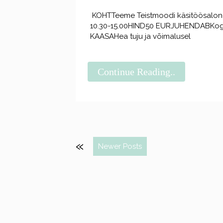
KOHTTeeme Teistmoodi käsitöösalong (
10.30-15.00HIND50 EURJUHENDABKoge
KAASAHea tuju ja võimalusel
Continue Reading..
Newer Posts