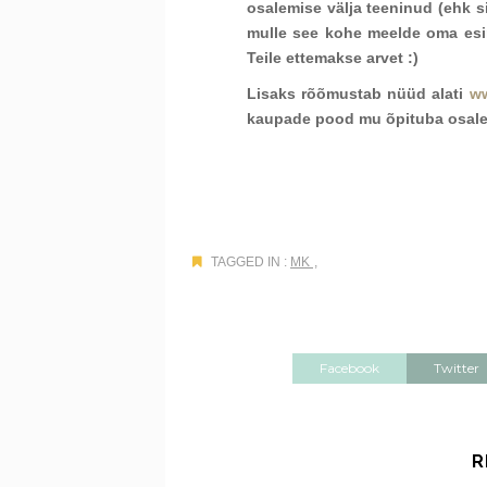
osalemise välja teeninud (ehk si
mulle see kohe meelde oma esim
Teile ettemakse arvet :)
Lisaks rõõmustab nüüd alati
ww
kaupade pood mu õpituba osalej
TAGGED IN :
MK
,
Facebook
Twitter
R