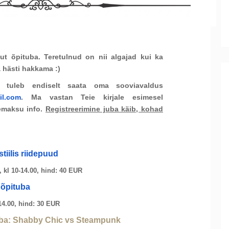
ut õpituba. Teretulnud on nii algajad kui ka
 hästi hakkama :)
eks tuleb endiselt saata oma sooviavaldus
il.com
. Ma vastan Teie kirjale esimesel
temaksu info.
Registreerimine juba käib, kohad
iilis riidepuud
 kl 10-14.00, hind: 40 EUR
 õpituba
-14.00, hind: 30 EUR
ba: Shabby Chic vs Steampunk