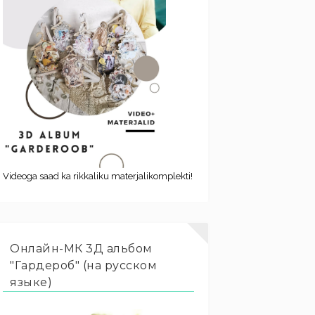
Videoga saad ka rikkaliku materjalikomplekti!
Онлайн-МК 3Д альбом
"Гардероб" (на русском
языке)