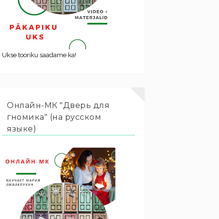
Ukse tooriku saadame ka!
Онлайн-МК "Дверь для
гномика" (на русском
языке)