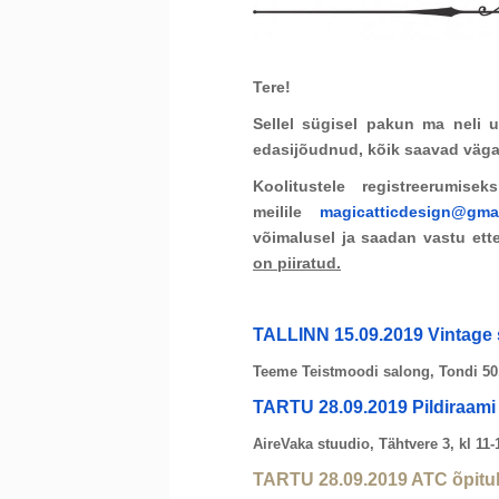
Tere!
Sellel sügisel pakun ma neli u
edasijõudnud, kõik saavad väga
Koolitustele registreerumis
meilile
magicatticdesign@gma
võimalusel ja saadan vastu et
on piiratud.
TALLINN 15.09.2019 Vintage st
Teeme Teistmoodi salong, Tondi 50,
TARTU 28.09.
2019
Pildiraami
AireVaka stuudio, Tähtvere 3, kl 11
TARTU 28.09.2019 ATC õpitu