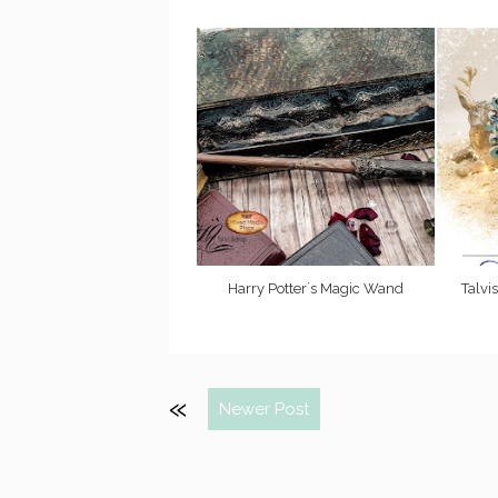
Harry Potter´s Magic Wand
Talvi
Newer Post