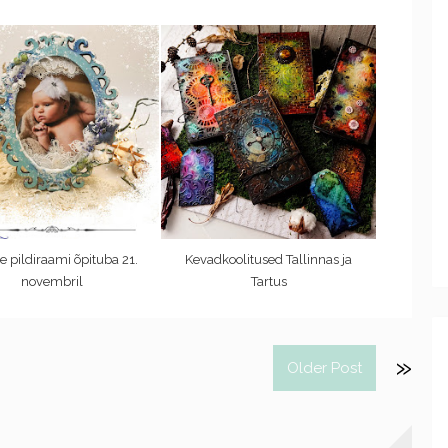
se pildiraami õpituba 21.
Kevadkoolitused Tallinnas ja
novembril
Tartus
Older Post