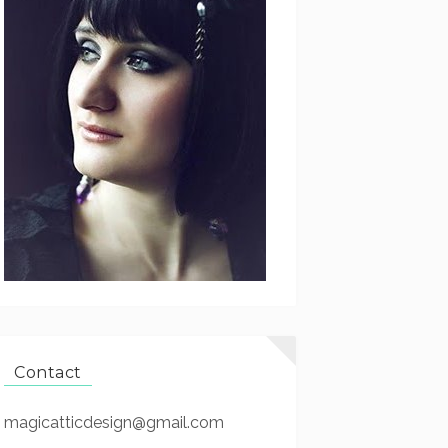
Contact
magicatticdesign@gmail.com