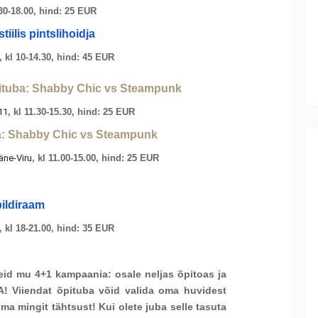
.30-18.00, hind: 25 EUR
iilis pintslihoidja
 kl 10-14.30, hind: 45 EUR
ituba: Shabby Chic vs Steampunk
11
, kl 11.30-15.30, hind: 25 EUR
a: Shabby Chic vs Steampunk
äne-Viru
, kl 11.00-15.00, hind: 25 EUR
ildiraam
 kl 18-21.00, hind: 35 EUR
eid mu 4+1 kampaania: osale neljas õpitoas ja
! Viiendat õpituba võid valida oma huvidest
ma mingit tähtsust! Kui olete juba selle tasuta