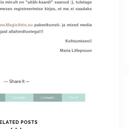
is minult nn "aitäh-kaardi" saanud :), tuletage
eses registreerimise kirjas, et ma ei saadaks
w.MagicAttic.eu
paberikunsti- ja mixed media
aid allahindlustega!!!
Kohtumiseni!
Maria Lillepruun
— Share It —
Google+
Linkedin
Pin It
ELATED POSTS